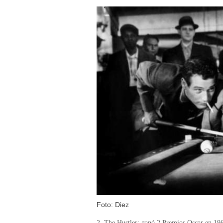
Foto: Diez
2. The Hustler: ganó 2 Premios Oscar en 196