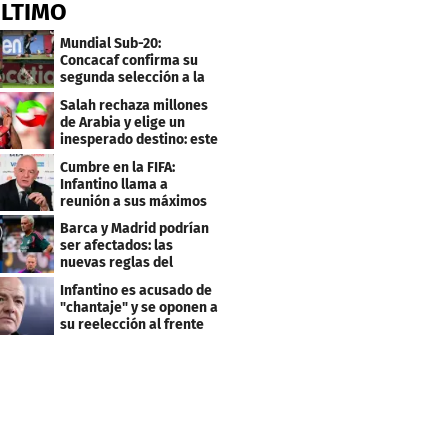
ÚLTIMO
Mundial Sub-20:
Concacaf confirma su
segunda selección a la
Copa del Mundo 2027
Salah rechaza millones
de Arabia y elige un
inesperado destino: este
será su club
Cumbre en la FIFA:
Infantino llama a
reunión a sus máximos
dirigentes
Barca y Madrid podrían
ser afectados: las
nuevas reglas del
arbitraje en LaLiga
Infantino es acusado de
"chantaje" y se oponen a
su reelección al frente
de la FIFA