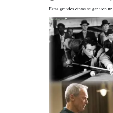
Estas grandes cintas se ganaron un
X
X
X
X
X
X
X
X