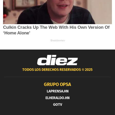
TODOS LOS DERECHOS RESERVADOS ®
2025
GRUPO OPSA
LAPRENSA.HN
ELHERALDO.HN
GOTV