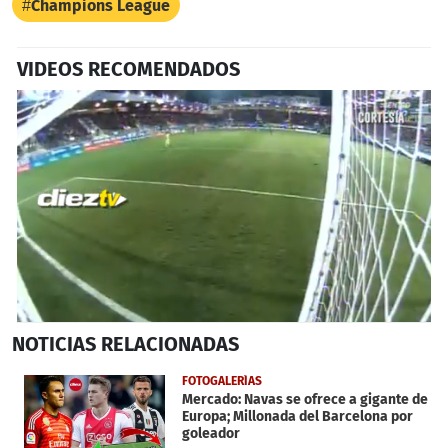
Champions League
VIDEOS RECOMENDADOS
0
NOTICIAS
RELACIONADAS
seconds
of
46
FOTOGALERÍAS
seconds
Mercado: Navas se ofrece a gigante de
Europa; Millonada del Barcelona por
goleador