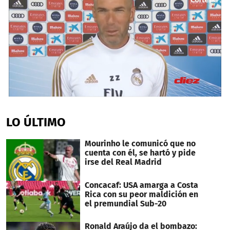
0
seconds
of
LO ÚLTIMO
1
minute,
51
Mourinho le comunicó que no
seconds
cuenta con él, se hartó y pide
irse del Real Madrid
Concacaf: USA amarga a Costa
Rica con su peor maldición en
el premundial Sub-20
Ronald Araújo da el bombazo: