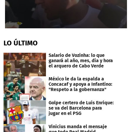
0
seconds
of
LO ÚLTIMO
5
minutes,
0
Salario de Vozinha: lo que
ganará al año, mes, día y hora
el arquero de Cabo Verde
México le da la espalda a
Concacaf y apoya a Infantino:
"Respeto a la gobernanza"
Golpe certero de Luis Enrique:
se va del Barcelona para
jugar en el PSG
Vinicius manda el mensaje
que todo Real Madrid