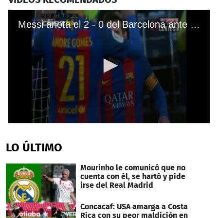
Messi anota el 2 - 0 del Barcelona ante las Palmas
0
seconds
of
LO ÚLTIMO
37
seconds
Mourinho le comunicó que no
cuenta con él, se hartó y pide
irse del Real Madrid
Concacaf: USA amarga a Costa
Rica con su peor maldición en