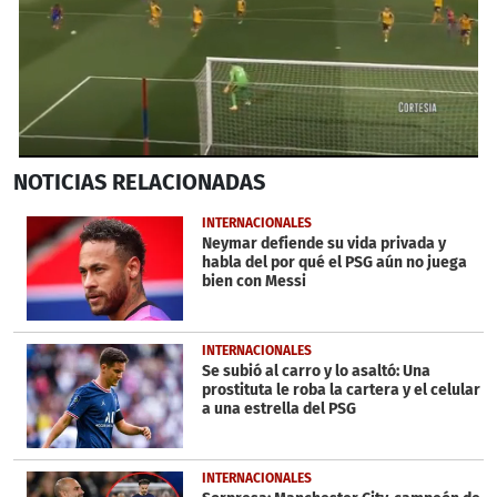
0
NOTICIAS
RELACIONADAS
seconds
of
54
INTERNACIONALES
seconds
Neymar defiende su vida privada y
habla del por qué el PSG aún no juega
bien con Messi
INTERNACIONALES
Se subió al carro y lo asaltó: Una
prostituta le roba la cartera y el celular
a una estrella del PSG
INTERNACIONALES