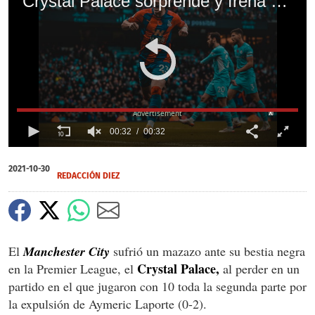
Crystal Palace sorprende y frena al Manchester City de Pep Guardiola en la Premier League
X
00:32
00:32
0
of
2021-10-30
32
REDACCIÓN DIEZ
seconds
El
Manchester City
sufrió un mazazo ante su bestia negra
Crystal Palace,
en la Premier League, el
al perder en un
partido en el que jugaron con 10 toda la segunda parte por
la expulsión de Aymeric Laporte (0-2).