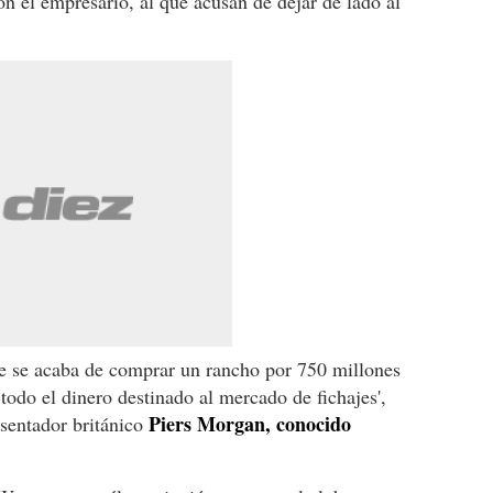
on el empresario, al que acusan de dejar de lado al
e se acaba de comprar un rancho por 750 millones
todo el dinero destinado al mercado de fichajes',
Piers Morgan, conocido
resentador británico