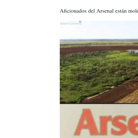
Aficionados del Arsenal están mole
X
X
X
X