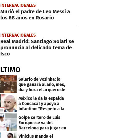
INTERNACIONALES
Murió el padre de Leo Messi a
los 68 años en Rosario
INTERNACIONALES
Real Madrid: Santiago Solari se
pronuncia al delicado tema de
Isco
ÚLTIMO
Salario de Vozinha: lo
que ganará al año, mes,
día y hora el arquero de
Cabo Verde
México le da la espalda
a Concacaf y apoya a
Infantino: "Respeto a la
gobernanza"
Golpe certero de Luis
Enrique: se va del
Barcelona para jugar en
el PSG
Vinicius manda el