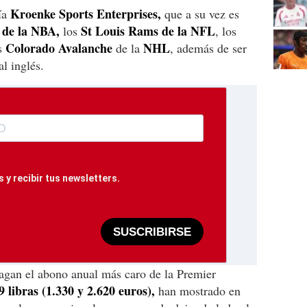
Kroenke Sports Enterprises,
ía
que a su vez es
 de la NBA,
St Louis Rams de la NFL
los
, los
Colorado Avalanche
NHL
s
de la
, además de ser
al inglés.
 y recibir tus newsletters.
SUSCRIBIRSE
pagan el abono anual más caro de la Premier
9 libras (1.330 y 2.620 euros),
han mostrado en