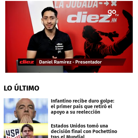
0
seconds
of
LO ÚLTIMO
4
minutes,
53
Infantino recibe duro golpe:
seconds
el primer país que retiró el
apoyo a su reelección
Estados Unidos tomó una
decisión final con Pochettino
tras el Mundial