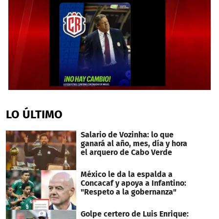
0
seconds
of
LO ÚLTIMO
5
minutes,
27
Salario de Vozinha: lo que
seconds
ganará al año, mes, día y hora
el arquero de Cabo Verde
México le da la espalda a
Concacaf y apoya a Infantino:
"Respeto a la gobernanza"
Golpe certero de Luis Enrique: