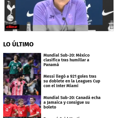
0
seconds
of
LO ÚLTIMO
2
minutes,
25
Mundial Sub-20: México
seconds
clasifica tras humillar a
Panamá
Messi llegó a 921 goles tras
su doblete en la Leagues Cup
con el Inter Miami
Mundial Sub-20: Canadá echa
a Jamaica y consigue su
boleto