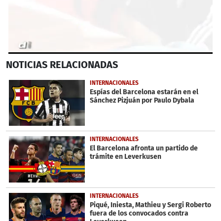
0
NOTICIAS
RELACIONADAS
seconds
of
32
INTERNACIONALES
seconds
Espías del Barcelona estarán en el
Sánchez Pizjuán por Paulo Dybala
INTERNACIONALES
El Barcelona afronta un partido de
trámite en Leverkusen
INTERNACIONALES
Piqué, Iniesta, Mathieu y Sergi Roberto
fuera de los convocados contra