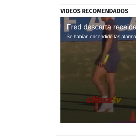
VIDEOS RECOMENDADOS
0
seconds
of