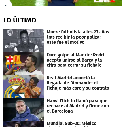
0
seconds
of
LO ÚLTIMO
24
seconds
Muere futbolista a los 27 años
tras recibir la peor paliza:
este fue el motivo
Duro golpe al Madrid: Rodri
acepta unirse al Barça y la
cifra para cerrar su fichaje
Real Madrid anunció la
llegada de Diomande: el
fichaje más caro y su contrato
Hansi Flick lo llamó para que
rechace al Madrid y firme con
el Barcelona
Mundial Sub-20: México