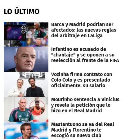
seconds
of
LO ÚLTIMO
1
minute,
4
Barca y Madrid podrían ser
seconds
afectados: las nuevas reglas
del arbitraje en LaLiga
Infantino es acusado de
"chantaje" y se oponen a su
reelección al frente de la FIFA
Vozinha firma contrato con
Colo Colo y es presentado
oficialmente: su salario
Mourinho sentencia a Vinicius
y revela la petición que le
hizo en el Real Madrid
Mastantuono se va del Real
Madrid y Florentino le
escogió su nuevo club