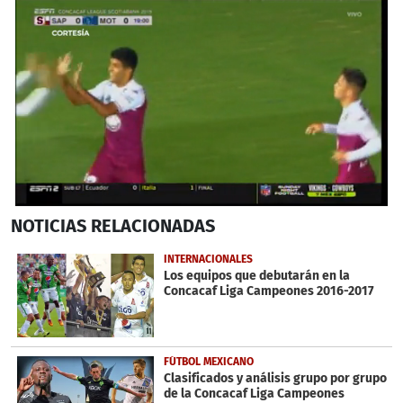
1
NOTICIAS
RELACIONADAS
second
of
38
INTERNACIONALES
seconds
Los equipos que debutarán en la
Concacaf Liga Campeones 2016-2017
FÚTBOL MEXICANO
Clasificados y análisis grupo por grupo
de la Concacaf Liga Campeones