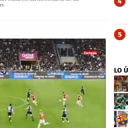
4
es.
5
LO 