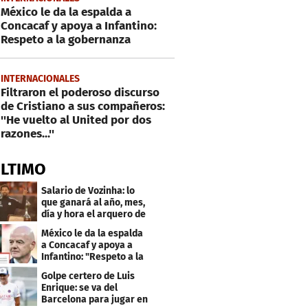
México le da la espalda a
Concacaf y apoya a Infantino:
Respeto a la gobernanza
INTERNACIONALES
Filtraron el poderoso discurso
de Cristiano a sus compañeros:
''He vuelto al United por dos
razones...''
ÚLTIMO
Salario de Vozinha: lo
que ganará al año, mes,
día y hora el arquero de
Cabo Verde
México le da la espalda
a Concacaf y apoya a
Infantino: "Respeto a la
gobernanza"
Golpe certero de Luis
Enrique: se va del
Barcelona para jugar en