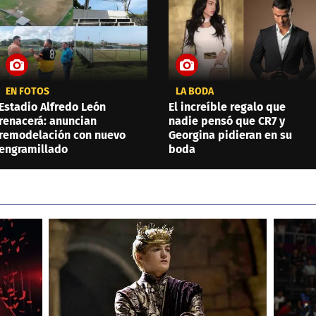
EN FOTOS
LA BODA
Estadio Alfredo León
El increíble regalo que
renacerá: anuncian
nadie pensó que CR7 y
remodelación con nuevo
Georgina pidieran en su
engramillado
boda