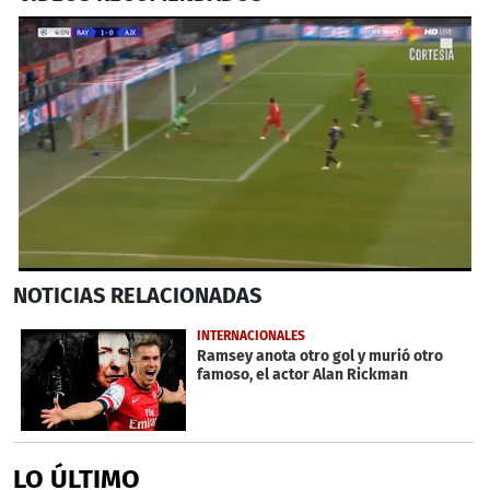
0
NOTICIAS
RELACIONADAS
seconds
of
38
INTERNACIONALES
seconds
Ramsey anota otro gol y murió otro
famoso, el actor Alan Rickman
LO ÚLTIMO