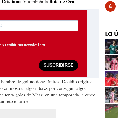
Cristiano
Bota de Oro.
e
. Y también la
4
LO 
 y recibir tus newsletters.
SUSCRIBIRSE
 hambre de gol no tiene límites. Decidió erigirse
 en mostrar algo interés por conseguir algo.
cincuenta goles de Messi en una temporada, a cinco
 un reto enorme.