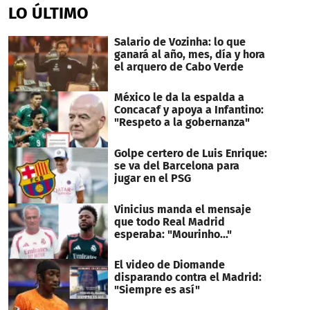
of
LO ÚLTIMO
4
minutes,
3
Salario de Vozinha: lo que
seconds
ganará al año, mes, día y hora
el arquero de Cabo Verde
México le da la espalda a
Concacaf y apoya a Infantino:
"Respeto a la gobernanza"
Golpe certero de Luis Enrique:
se va del Barcelona para
jugar en el PSG
Vinicius manda el mensaje
que todo Real Madrid
esperaba: "Mourinho..."
El video de Diomande
disparando contra el Madrid:
"Siempre es así"