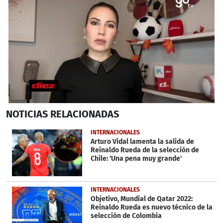
0
NOTICIAS
RELACIONADAS
seconds
of
4
INTERNACIONALES
minutes,
Arturo Vidal lamenta la salida de
3
Reinaldo Rueda de la selección de
seconds
Chile: 'Una pena muy grande'
INTERNACIONALES
Objetivo, Mundial de Qatar 2022:
Reinaldo Rueda es nuevo técnico de la
selección de Colombia