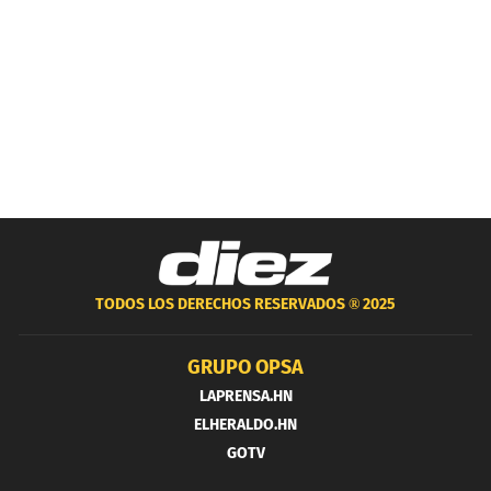
TODOS LOS DERECHOS RESERVADOS ®
2025
GRUPO OPSA
LAPRENSA.HN
ELHERALDO.HN
GOTV