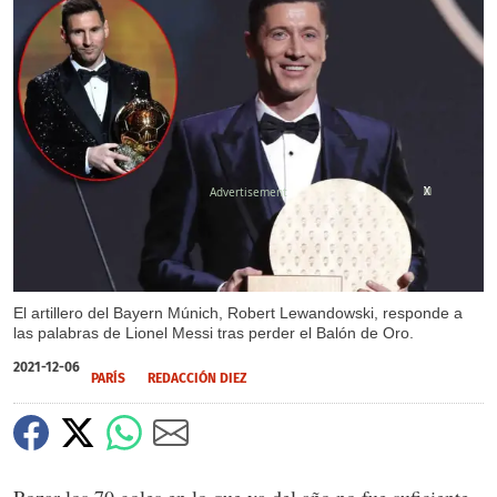
X
X
X
El artillero del Bayern Múnich, Robert Lewandowski, responde a
las palabras de Lionel Messi tras perder el Balón de Oro.
2021-12-06
PARÍS
REDACCIÓN DIEZ