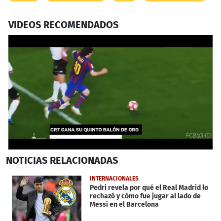
VIDEOS RECOMENDADOS
0
NOTICIAS
RELACIONADAS
seconds
of
53
INTERNACIONALES
seconds
Pedri revela por qué el Real Madrid lo
rechazó y cómo fue jugar al lado de
Messi en el Barcelona