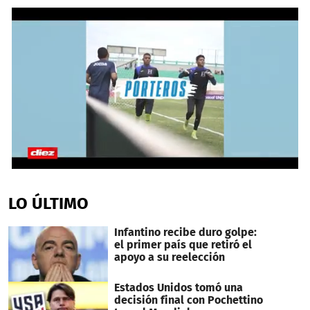
0
seconds
of
LO ÚLTIMO
1
minute,
11
Infantino recibe duro golpe:
seconds
el primer país que retiró el
apoyo a su reelección
Estados Unidos tomó una
decisión final con Pochettino