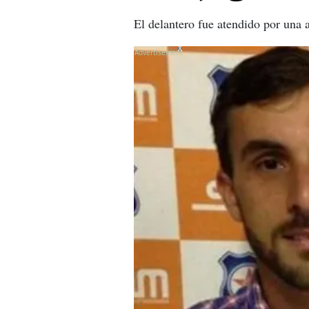
El delantero fue atendido por una 
X
X