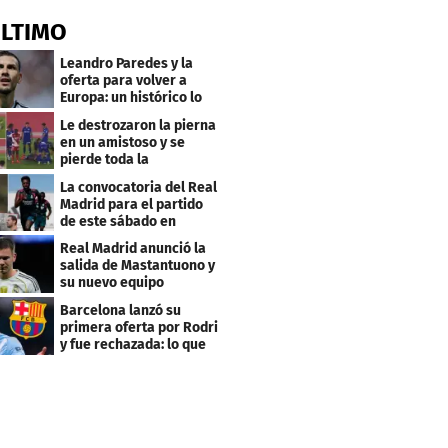
ÚLTIMO
Leandro Paredes y la
oferta para volver a
Europa: un histórico lo
quiere comprar
Le destrozaron la pierna
en un amistoso y se
pierde toda la
temporada en LaLiga
La convocatoria del Real
Madrid para el partido
de este sábado en
Budapest
Real Madrid anunció la
salida de Mastantuono y
su nuevo equipo
Barcelona lanzó su
primera oferta por Rodri
y fue rechazada: lo que
pide el City