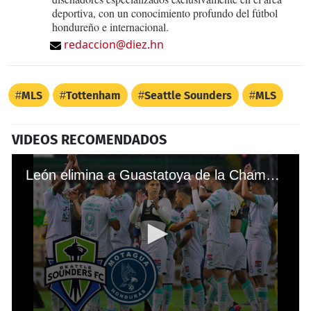
deportiva, con un conocimiento profundo del fútbol
hondureño e internacional.
redaccion@diez.hn
MLS
Tottenham
Seattle Sounders
MLS
VIDEOS RECOMENDADOS
León elimina a Guastatoya de la Champions de Concacaf y su rival en cuartos de final sería Motagua o Seattle Sounders