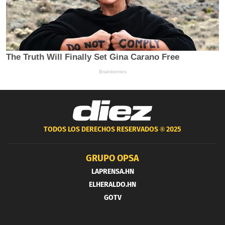
TODOS LOS DERECHOS RESERVADOS ®
2025
GRUPO OPSA
LAPRENSA.HN
ELHERALDO.HN
GOTV