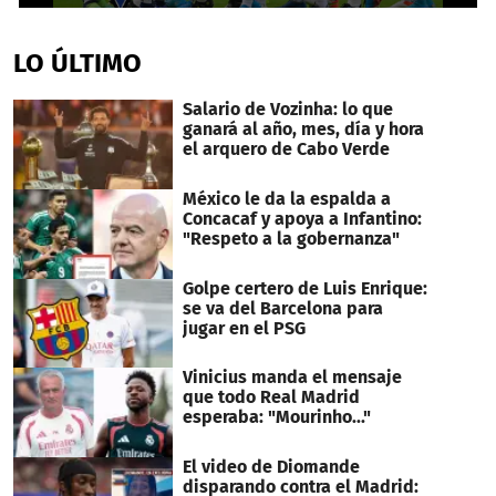
0
seconds
of
LO ÚLTIMO
55
seconds
Salario de Vozinha: lo que
ganará al año, mes, día y hora
el arquero de Cabo Verde
México le da la espalda a
Concacaf y apoya a Infantino:
"Respeto a la gobernanza"
Golpe certero de Luis Enrique:
se va del Barcelona para
jugar en el PSG
Vinicius manda el mensaje
que todo Real Madrid
esperaba: "Mourinho..."
El video de Diomande
disparando contra el Madrid: