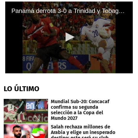
Panamá derrota 3-0 a Trinidad y Tobago por la Eliminatoria de Concacaf 2017
0
seconds
of
LO ÚLTIMO
33
seconds
Mundial Sub-20: Concacaf
confirma su segunda
selección a la Copa del
Mundo 2027
Salah rechaza millones de
Arabia y elige un inesperado
destino: este será su club