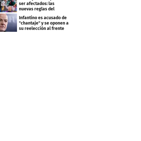
ser afectados: las
nuevas reglas del
arbitraje en LaLiga
Infantino es acusado de
"chantaje" y se oponen a
su reelección al frente
de la FIFA