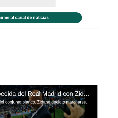
irme al canal de noticias
El emotivo video despedida del Real Madrid con Zidane
el conjunto blanco, Zidane decidió marcharse.