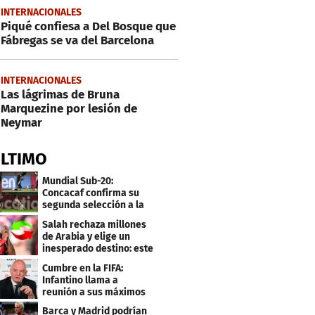
INTERNACIONALES
Piqué confiesa a Del Bosque que
Fábregas se va del Barcelona
INTERNACIONALES
Las lágrimas de Bruna
Marquezine por lesión de
Neymar
ÚLTIMO
Mundial Sub-20:
Concacaf confirma su
segunda selección a la
Copa del Mundo 2027
Salah rechaza millones
de Arabia y elige un
inesperado destino: este
será su club
Cumbre en la FIFA:
Infantino llama a
reunión a sus máximos
dirigentes
Barca y Madrid podrían