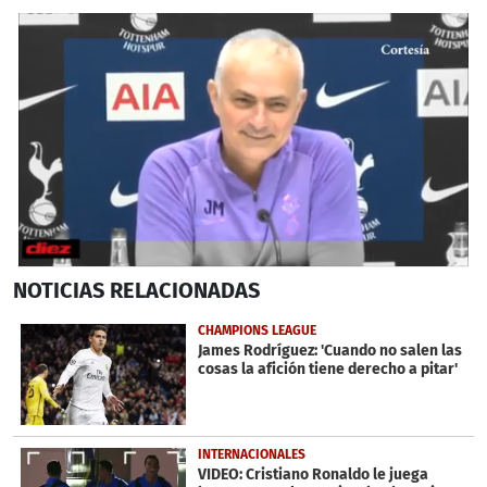
0
NOTICIAS
RELACIONADAS
seconds
of
2
CHAMPIONS LEAGUE
minutes,
James Rodríguez: 'Cuando no salen las
25
cosas la afición tiene derecho a pitar'
seconds
INTERNACIONALES
VIDEO: Cristiano Ronaldo le juega