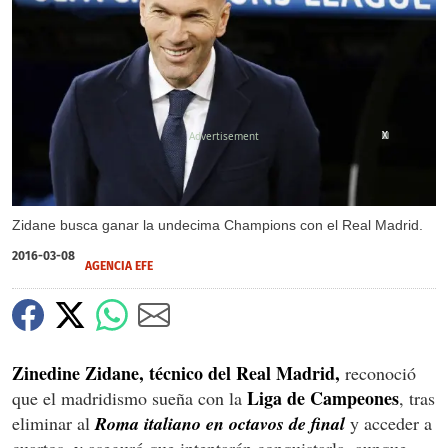
X
X
Zidane busca ganar la undecima Champions con el Real Madrid.
2016-03-08
AGENCIA EFE
Zinedine Zidane, técnico del Real Madrid,
reconoció
Liga de Campeones
que el madridismo sueña con la
, tras
eliminar al
Roma italiano en octavos de final
y acceder a
cuartos, y aseguró que intentarán conquistarla, aunque