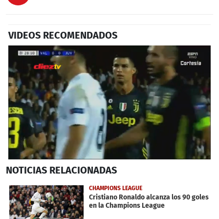
VIDEOS RECOMENDADOS
0
NOTICIAS
RELACIONADAS
seconds
of
2
CHAMPIONS LEAGUE
minutes,
Cristiano Ronaldo alcanza los 90 goles
41
en la Champions League
seconds