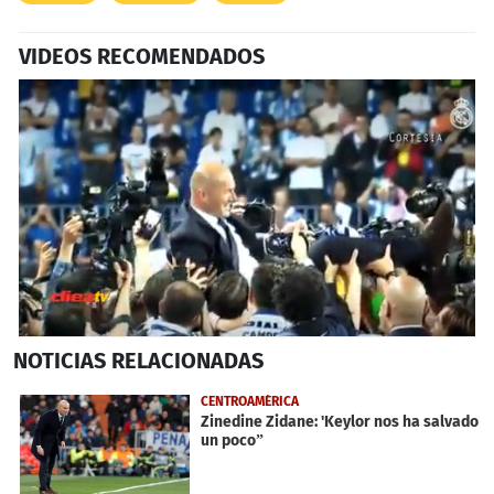
VIDEOS RECOMENDADOS
0
NOTICIAS
RELACIONADAS
seconds
of
1
CENTROAMÉRICA
minute,
Zinedine Zidane: 'Keylor nos ha salvado
8
un poco”
seconds