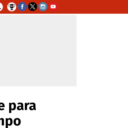
e para
ampo