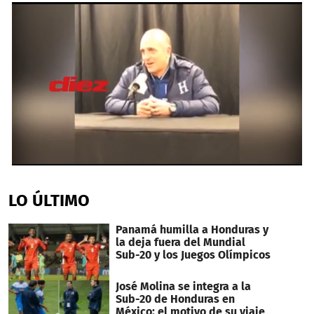
0
seconds
of
LO ÚLTIMO
3
minutes,
42
Panamá humilla a Honduras y
seconds
la deja fuera del Mundial
Sub-20 y los Juegos Olímpicos
José Molina se integra a la
Sub-20 de Honduras en
México: el motivo de su viaje