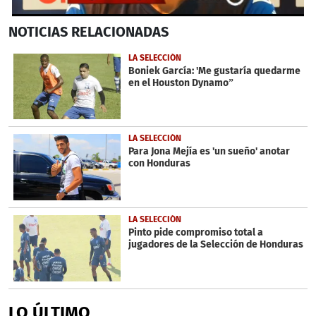
0
NOTICIAS
RELACIONADAS
seconds
of
2
LA SELECCIÓN
minutes,
Boniek García: 'Me gustaría quedarme
18
en el Houston Dynamo”
seconds
LA SELECCIÓN
Para Jona Mejía es 'un sueño' anotar
con Honduras
LA SELECCIÓN
Pinto pide compromiso total a
jugadores de la Selección de Honduras
LO ÚLTIMO