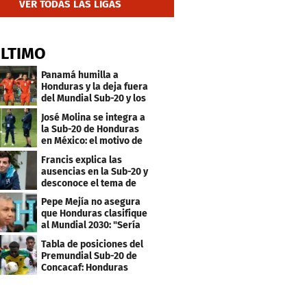
VER TODAS LAS LIGAS
ÚLTIMO
Panamá humilla a
Honduras y la deja fuera
del Mundial Sub-20 y los
Juegos Olímpicos
José Molina se integra a
la Sub-20 de Honduras
en México: el motivo de
su viaje
Francis explica las
ausencias en la Sub-20 y
desconoce el tema de
los tiktokers
Pepe Mejía no asegura
que Honduras clasifique
al Mundial 2030: "Sería
mentir"
Tabla de posiciones del
Premundial Sub-20 de
Concacaf: Honduras
necesita un milagro