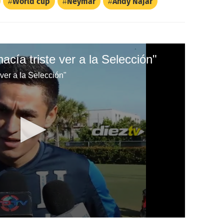
World cup
Neymar
Andy Nájar
acía triste ver a la Selección"
 ver a la Selección"