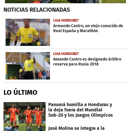
0
NOTICIAS
RELACIONADAS
seconds
of
41
LIGA HONDUBET
seconds
Armando Castro, un viejo conocido de
Real España y Marathón
LIGA HONDUBET
Amando Castro es designado árbitro
reserva para Rusia 2018
LO ÚLTIMO
Panamá humilla a Honduras y
la deja fuera del Mundial
Sub-20 y los Juegos Olímpicos
José Molina se integra a la