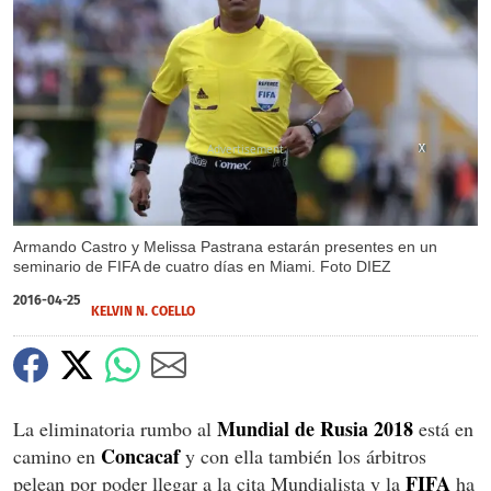
X
X
Armando Castro y Melissa Pastrana estarán presentes en un
seminario de FIFA de cuatro días en Miami. Foto DIEZ
2016-04-25
KELVIN N. COELLO
Mundial de Rusia 2018
La eliminatoria rumbo al
está en
Concacaf
camino en
y con ella también los árbitros
FIFA
pelean por poder llegar a la cita Mundialista y la
ha