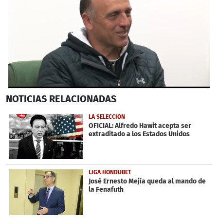
0
NOTICIAS
RELACIONADAS
seconds
of
52
LA SELECCIÓN
seconds
OFICIAL: Alfredo Hawit acepta ser
extraditado a los Estados Unidos
LIGA HONDUBET
José Ernesto Mejía queda al mando de
la Fenafuth