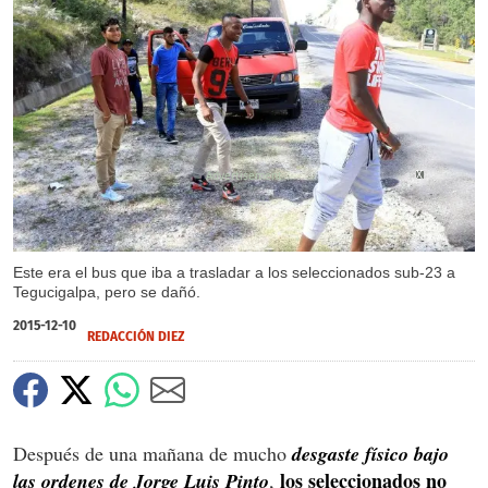
X
X
X
Este era el bus que iba a trasladar a los seleccionados sub-23 a
Tegucigalpa, pero se dañó.
2015-12-10
REDACCIÓN DIEZ
Después de una mañana de mucho
desgaste físico bajo
los seleccionados no
las ordenes de Jorge Luis Pinto
,