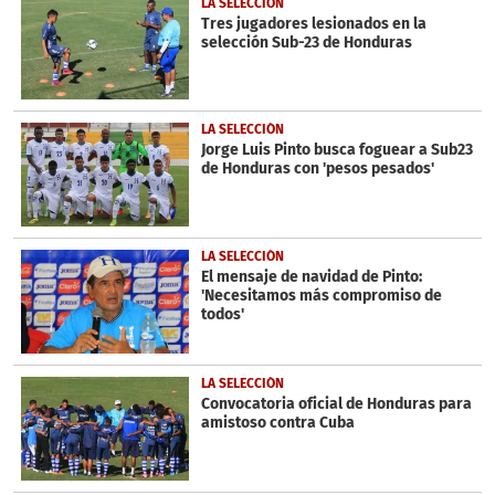
LA SELECCIÓN
minutes,
Tres jugadores lesionados en la
15
selección Sub-23 de Honduras
seconds
LA SELECCIÓN
Jorge Luis Pinto busca foguear a Sub23
de Honduras con 'pesos pesados'
LA SELECCIÓN
El mensaje de navidad de Pinto:
'Necesitamos más compromiso de
todos'
LA SELECCIÓN
Convocatoria oficial de Honduras para
amistoso contra Cuba