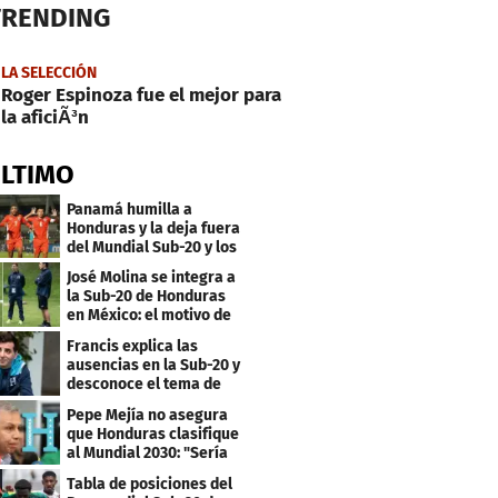
TRENDING
LA SELECCIÓN
Roger Espinoza fue el mejor para
la aficiÃ³n
ÚLTIMO
Panamá humilla a
Honduras y la deja fuera
del Mundial Sub-20 y los
Juegos Olímpicos
José Molina se integra a
la Sub-20 de Honduras
en México: el motivo de
su viaje
Francis explica las
ausencias en la Sub-20 y
desconoce el tema de
los tiktokers
Pepe Mejía no asegura
que Honduras clasifique
al Mundial 2030: "Sería
mentir"
Tabla de posiciones del