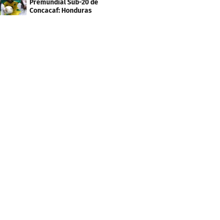
Premundial Sub-20 de
Concacaf: Honduras
necesita un milagro