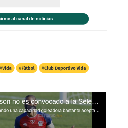
irme al canal de noticias
Vida
Fútbol
Club Deportivo Vida
¿Por qué Jerry Bengtson no es convocado a la Selección de Honduras a pesar de sus números?
Jerry Bengtson ha venido mostrando una capacidad goleadora bastante aceptable, sin embargo, no es convocado a la Selección de Hondura.