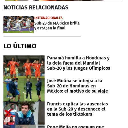
0
NOTICIAS
RELACIONADAS
seconds
of
2
INTERNACIONALES
minutes,
Sub-23 de MÃ©xico brilla
18
y estÃ¡ en la final
seconds
LO ÚLTIMO
Panamá humilla a Honduras y
la deja fuera del Mundial
Sub-20 y los Juegos Olímpicos
José Molina se integra a la
Sub-20 de Honduras en
México: el motivo de su viaje
Francis explica las ausencias
en la Sub-20 y desconoce el
tema de los tiktokers
Pepe Mejía no asegura que