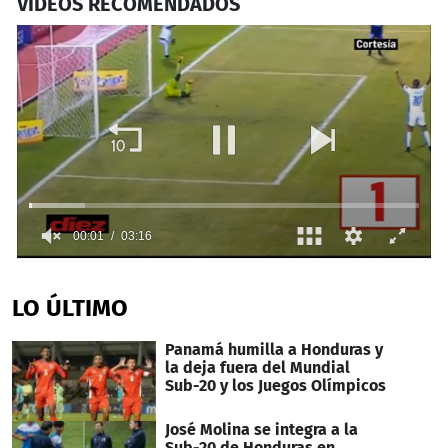
VIDEOS RECOMENDADOS
0
seconds
of
LO ÚLTIMO
3
minutes,
16
Panamá humilla a Honduras y
seconds
la deja fuera del Mundial
Sub-20 y los Juegos Olímpicos
José Molina se integra a la
Sub-20 de Honduras en