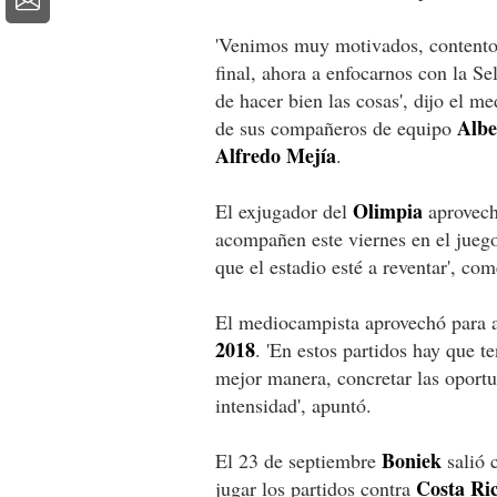
'Venimos muy motivados, contentos 
final, ahora a enfocarnos con la 
de hacer bien las cosas', dijo el m
Albe
de sus compañeros de equipo
Alfredo Mejía
.
Olimpia
El exjugador del
aprovechó
acompañen este viernes en el juego
que el estadio esté a reventar', com
El mediocampista aprovechó para a
2018
. 'En estos partidos hay que t
mejor manera, concretar las oport
intensidad', apuntó.
Boniek
El 23 de septiembre
salió 
Costa Ri
jugar los partidos contra