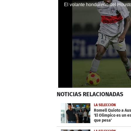
0
NOTICIAS
RELACIONADAS
seconds
of
2
LA SELECCIÓN
minutes,
Romell Quioto a Aus
2
'El Olímpico es un e
seconds
Volume
que pesa'
0%