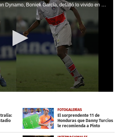
El volante hondureño del Houston Dynamo, Boniek García, detalló lo vivido en 2008 cuando probó suerte en el PSG.
FOTOGALERÍAS
tralia:
El sorprendente 11 de
stadio
Honduras que Danny Turcios
le recomienda a Pinto