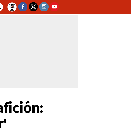
fición:
r'