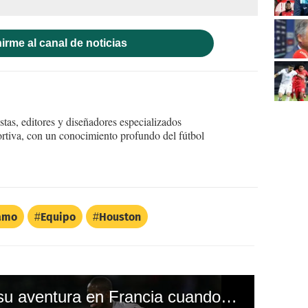
irme al canal de noticias
tas, editores y diseñadores especializados
ortiva, con un conocimiento profundo del fútbol
amo
Equipo
Houston
Boniek García contó su aventura en Francia cuando probó suerte con el PSG