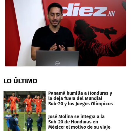
0
seconds
of
LO ÚLTIMO
2
minutes,
14
Panamá humilla a Honduras y
seconds
la deja fuera del Mundial
Sub-20 y los Juegos Olímpicos
José Molina se integra a la
Sub-20 de Honduras en
México: el motivo de su viaje