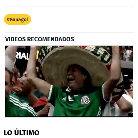
Ganagol
VIDEOS RECOMENDADOS
0
seconds
of
LO ÚLTIMO
58