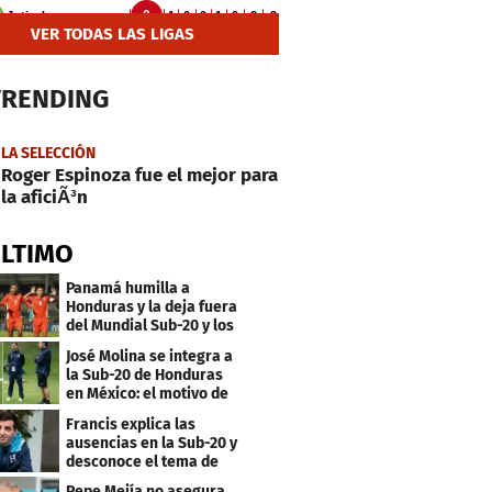
VER TODAS LAS LIGAS
TRENDING
LA SELECCIÓN
Roger Espinoza fue el mejor para
la aficiÃ³n
ÚLTIMO
Panamá humilla a
Honduras y la deja fuera
del Mundial Sub-20 y los
Juegos Olímpicos
José Molina se integra a
la Sub-20 de Honduras
en México: el motivo de
su viaje
Francis explica las
ausencias en la Sub-20 y
desconoce el tema de
los tiktokers
Pepe Mejía no asegura