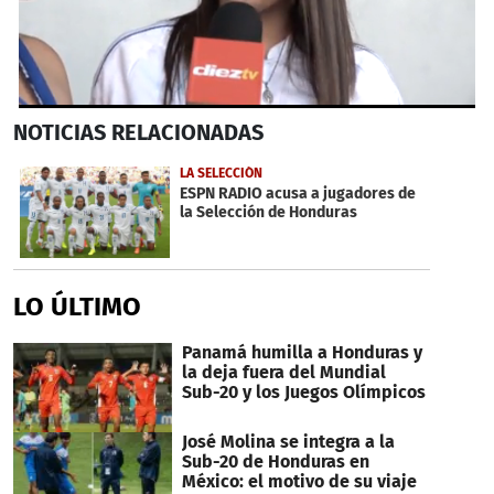
0
NOTICIAS
RELACIONADAS
seconds
of
24
LA SELECCIÓN
seconds
ESPN RADIO acusa a jugadores de
la Selección de Honduras
LO ÚLTIMO
Panamá humilla a Honduras y
la deja fuera del Mundial
Sub-20 y los Juegos Olímpicos
José Molina se integra a la
Sub-20 de Honduras en
México: el motivo de su viaje