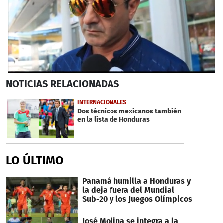
0
NOTICIAS
RELACIONADAS
seconds
of
2
INTERNACIONALES
minutes,
Dos técnicos mexicanos también
8
en la lista de Honduras
seconds
LO ÚLTIMO
Panamá humilla a Honduras y
la deja fuera del Mundial
Sub-20 y los Juegos Olímpicos
José Molina se integra a la