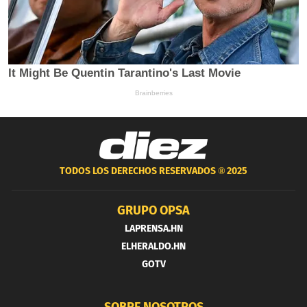
TODOS LOS DERECHOS RESERVADOS ®
2025
GRUPO OPSA
LAPRENSA.HN
ELHERALDO.HN
GOTV