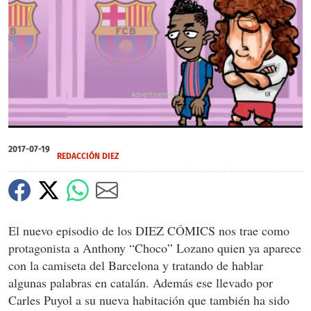
X
X
X
0
of
2017-07-19
2
REDACCIÓN DIEZ
minutes,
16
seconds
El nuevo episodio de los DIEZ CÓMICS nos trae como
protagonista a Anthony “Choco” Lozano quien ya aparece
con la camiseta del Barcelona y tratando de hablar
algunas palabras en catalán. Además ese llevado por
Carles Puyol a su nueva habitación que también ha sido