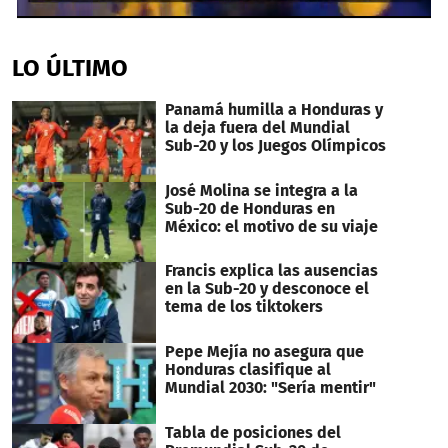
0
seconds
of
LO ÚLTIMO
53
seconds
Panamá humilla a Honduras y
la deja fuera del Mundial
Sub-20 y los Juegos Olímpicos
José Molina se integra a la
Sub-20 de Honduras en
México: el motivo de su viaje
Francis explica las ausencias
en la Sub-20 y desconoce el
tema de los tiktokers
Pepe Mejía no asegura que
Honduras clasifique al
Mundial 2030: "Sería mentir"
Tabla de posiciones del