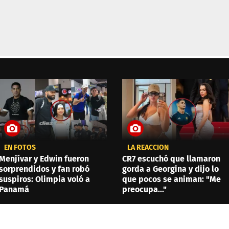
EN FOTOS
LA REACCIÓN
Menjívar y Edwin fueron
CR7 escuchó que llamaron
sorprendidos y fan robó
gorda a Georgina y dijo lo
suspiros: Olimpia voló a
que pocos se animan: "Me
Panamá
preocupa..."