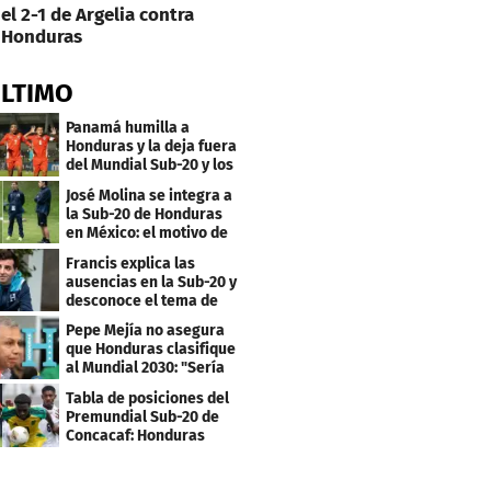
el 2-1 de Argelia contra
Honduras
ÚLTIMO
Panamá humilla a
Honduras y la deja fuera
del Mundial Sub-20 y los
Juegos Olímpicos
José Molina se integra a
la Sub-20 de Honduras
en México: el motivo de
su viaje
Francis explica las
ausencias en la Sub-20 y
desconoce el tema de
los tiktokers
Pepe Mejía no asegura
que Honduras clasifique
al Mundial 2030: "Sería
mentir"
Tabla de posiciones del
Premundial Sub-20 de
Concacaf: Honduras
necesita un milagro