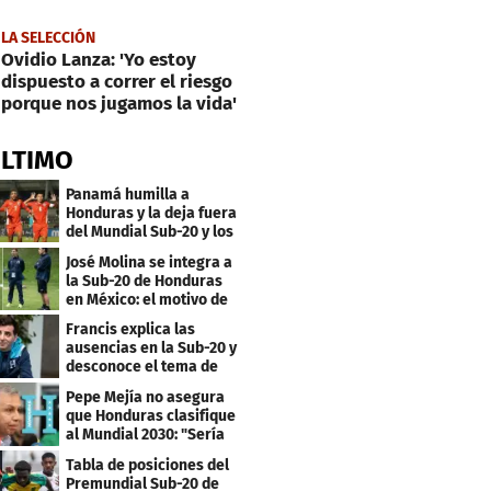
LA SELECCIÓN
Ovidio Lanza: 'Yo estoy
dispuesto a correr el riesgo
porque nos jugamos la vida'
ÚLTIMO
Panamá humilla a
Honduras y la deja fuera
del Mundial Sub-20 y los
Juegos Olímpicos
José Molina se integra a
la Sub-20 de Honduras
en México: el motivo de
su viaje
Francis explica las
ausencias en la Sub-20 y
desconoce el tema de
los tiktokers
Pepe Mejía no asegura
que Honduras clasifique
al Mundial 2030: "Sería
mentir"
Tabla de posiciones del
Premundial Sub-20 de