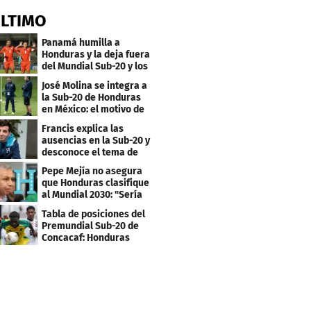
ÚLTIMO
Panamá humilla a
Honduras y la deja fuera
del Mundial Sub-20 y los
Juegos Olímpicos
José Molina se integra a
la Sub-20 de Honduras
en México: el motivo de
su viaje
Francis explica las
ausencias en la Sub-20 y
desconoce el tema de
los tiktokers
Pepe Mejía no asegura
que Honduras clasifique
al Mundial 2030: "Sería
mentir"
Tabla de posiciones del
Premundial Sub-20 de
Concacaf: Honduras
necesita un milagro